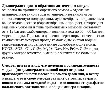
Деминерализация в обратноосмотическом модуле
основана на принципе обратного осмоса – отделение
деминерализованной воды от минерализованной через
тонкопленочную полупроницаемую мембрану под давлением
выше осмотического (баромембранный процесс), которое для
заданных условий и типа применяемых мембран составляет
от 8-12 bar для слабоминерализованных вод до 55 – 60 bar для
морской воды. При таком давлении через поры синтетических
композитных мембран проходят молекулы чистой воды и
задерживаются гидратированные солеобразующие ионы:
НСО3-, SO2-, С1-, Са2+, Mg2+, Na+, K+, Fe2+, Cu2+ и ряд
других микроэлементов, имеющие значительно больший
размер.
Следует иметь в виду, что полезная производительность
модуля (по деминерализованной воде) не равна
производительности насоса высокого давления, а всегда
меньше, что в свою очередь зависит от температуры и
ионного состава исходной воды – в основном от сульфатно-
кальциевого соотношения и общей минерализации.