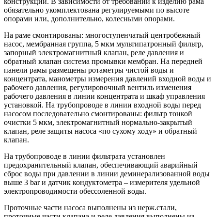
конструкции. В зависимости от требований к изделию рама
обязательно укомплектована регулируемыми по высоте
опорами или, дополнительно, колесными опорами.
На раме смонтированы: многоступенчатый центробежный
насос, мембранная группа, 5 мкм мультипатронный фильтр,
запорный электромагнитный клапан, реле давления и
обратный клапан система промывки мембран. На передней
панели рамы размещены ротаметры чистой воды и
концентрата, манометры измерения давлений входной воды и
рабочего давления, регулировочный вентиль изменения
рабочего давления в линии концентрата и шкаф управления
установкой. На трубопроводе в линии входной воды перед
насосом последовательно смонтированы: фильтр тонкой
очистки 5 мкм, электромагнитный нормально-закрытый
клапан, реле защиты насоса «по сухому ходу» и обратный
клапан.
На трубопроводе в линии фильтрата установлен
предохранительный клапан, обеспечивающий аварийный
сброс воды при давлении в линии деминерализованной воды
выше 3 bar и датчик кондуктометра – измерителя удельной
электропроводимости обессоленной воды.
Проточные части насоса выполнены из нерж.стали,
проточные части клапана и реле давления выполнены из