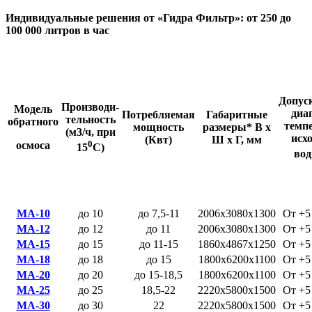
Индивидуальные
решения от «Гидра Фильтр»: от 250 до
100 000 литров в час
Допус
Производи-
Модель
диа
Потребляемая
Габаритные
тельность
обратного
темп
мощность
размеры* B x
(м3/ч, при
исх
(Квт)
Ш x Г, мм
0
осмоса
15
С)
во
МА-10
до 10
до 7,5-11
2006х3080х1300
От +5
MA-12
до 12
до 11
2006x3080x1300
От +5
МА-15
до 15
до 11-15
1860х4867х1250
От +5
MA-18
до 18
до 15
1800х6200х1100
От +5
MA-20
до 20
до 15-18,5
1800х6200х1100
От +5
MA-25
до 25
18,5-22
2220x5800x1500
От +5
МА-30
до 30
22
2220х5800х1500
От +5