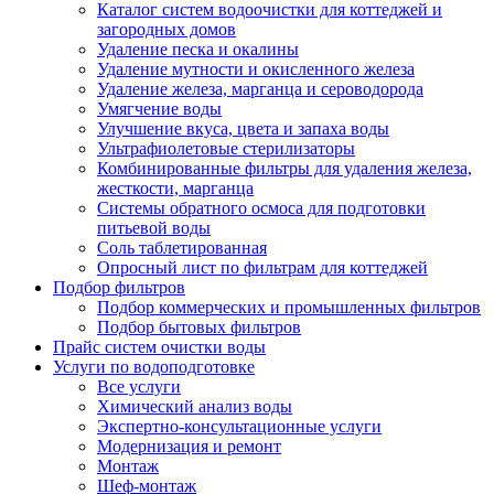
Каталог систем водоочистки для коттеджей и
загородных домов
Удаление песка и окалины
Удаление мутности и окисленного железа
Удаление железа, марганца и сероводорода
Умягчение воды
Улучшение вкуса, цвета и запаха воды
Ультрафиолетовые стерилизаторы
Комбинированные фильтры для удаления железа,
жесткости, марганца
Системы обратного осмоса для подготовки
питьевой воды
Соль таблетированная
Опросный лист по фильтрам для коттеджей
Подбор фильтров
Подбор коммерческих и промышленных фильтров
Подбор бытовых фильтров
Прайс систем очистки воды
Услуги по водоподготовке
Все услуги
Химический анализ воды
Экспертно-консультационные услуги
Модернизация и ремонт
Монтаж
Шеф-монтаж