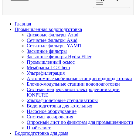
Главная
Промышленная водоподготовка
Дисковые фильтры Azud
Сетчатые фильтры Azud
Сетчатые фильтры YAMIT
Засыпные фильтры
Засыпные фильтры Hydra Filter
Промышленный осмос
Мембраны LG Chem
Ультрафильтрация
Автономные мобильные станции водоподготовки
Блочно-модульные станции водоподготовки
Системы непрерывной электродеионизации
IONPURE
Ультрафиолетовые стерилизаторы
Водоподготовка для котельных
Насосное оборудование
Системы дозирования
Опросный лист по фильтрам для промышленности
Прайс-лист
Водоподготовка для дома