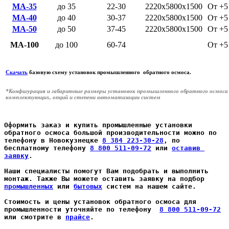
МА-35
до 35
22-30
2220x5800x1500
От +5
МА-40
до 40
30-37
2220x5800x1500
От +5
МА-50
до 50
37-45
2220x5800x1500
От +5
МА-100
до 100
60-74
От +5
Скачать
базовую схему установок промышленного обратного осмоса.
*Конфигурация и габаритные размеры
установок промышленного обратного осмоса
комплектующих, опций и степени автоматизации систем
Оформить заказ и купить промышленные установки 
обратного осмоса большой производительности можно по 
телефону в Новокузнецке 
8 384 223-30-28
, по 
бесплатному телефону 
8 800 511-09-72
 или 
оставив 
заявку
.
Наши специалисты помогут Вам подобрать и выполнить 
монтаж. Также Вы можете оставить заявку на подбор 
промышленных
 или 
бытовых
 систем на нашем сайте.
Стоимость и цены установок обратного осмоса для 
промышленности уточняйте по телефону  
8 800 511-09-72
или смотрите в 
прайсе
.