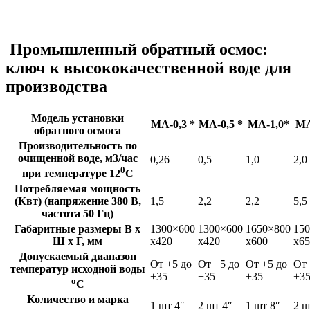
Промышленный обратный осмос:
ключ к высококачественной воде для
производства
Модель установки
MA-0,3 *
MA-0,5 *
MA-1,0*
MA
обратного осмоса
Производительность по
очищенной воде, м3/час
0,26
0,5
1,0
2,0
0
при температуре 12
С
Потребляемая мощность
(Квт) (напряжение 380 В,
1,5
2,2
2,2
5,5
частота 50 Гц)
Габаритные размеры B x
1300×600
1300×600
1650×800
15
Ш x Г, мм
x420
x420
x600
x65
Допускаемый диапазон
От +5 до
От +5 до
От +5 до
От 
температур исходной воды
+35
+35
+35
+3
o
С
Количество и марка
1 шт 4″
2 шт 4″
1 шт 8″
2 ш