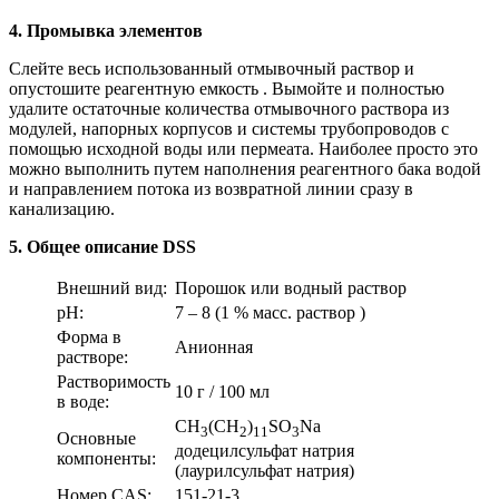
4. Промывка элементов
Слейте весь использованный отмывочный раствор и
опустошите реагентную емкость . Вымойте и полностью
удалите остаточные количества отмывочного раствора из
модулей, напорных корпусов и системы трубопроводов с
помощью исходной воды или пермеата. Наиболее просто это
можно выполнить путем наполнения реагентного бака водой
и направлением потока из возвратной линии сразу в
канализацию.
5. Общее описание DSS
Внешний вид:
Порошок или водный раствор
рН:
7 – 8 (1 % масс. раствор )
Форма в
Анионная
растворе:
Растворимость
10 г / 100 мл
в воде:
CH
(CH
)
SO
Na
3
2
11
3
Основные
додецилсульфат натрия
компоненты:
(лаурилсульфат натрия)
Номер CAS:
151-21-3