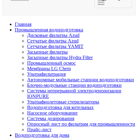
Главная
Промышленная водоподготовка
Дисковые фильтры Azud
Сетчатые фильтры Azud
Сетчатые фильтры YAMIT
Засыпные фильтры
Засыпные фильтры Hydra Filter
Промышленный осмос
Мембраны LG Chem
Ультрафильтрация
Автономные мобильные станции водоподготовки
Блочно-модульные станции водоподготовки
Системы непрерывной электродеионизации
IONPURE
Ультрафиолетовые стерилизаторы
Водоподготовка для котельных
Насосное оборудование
Системы дозирования
Опросный лист по фильтрам для промышленности
Прайс-лист
Водоподготовка для дома