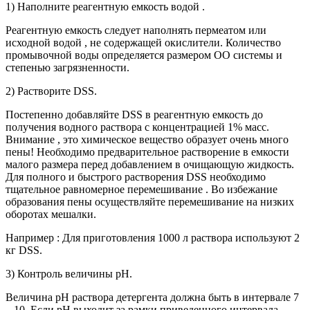
1) Наполните реагентную емкость водой .
Реагентную емкость следует наполнять пермеатом или
исходной водой , не содержащей окислители. Количество
промывочной воды определяется размером ОО системы и
степенью загрязненности.
2) Растворите DSS.
Постепенно добавляйте DSS в реагентную емкость до
получения водного раствора с концентрацией 1% масс.
Внимание , это химическое вещество образует очень много
пены! Необходимо предварительное растворение в емкости
малого размера перед добавлением в очищающую жидкость.
Для полного и быстрого растворения DSS необходимо
тщательное равномерное перемешивание . Во избежание
образования пены осуществляйте перемешивание на низких
оборотах мешалки.
Например : Для приготовления 1000 л раствора используют 2
кг DSS.
3) Контроль величины рН.
Величина рН раствора детергента должна быть в интервале 7
– 10. Если рН выходит за рамки приведенного интервала ,