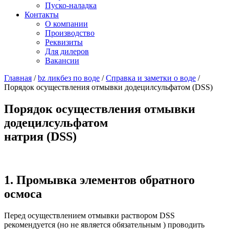
Пуско-наладка
Контакты
О компании
Производство
Реквизиты
Для дилеров
Вакансии
Главная
/
bz ликбез по воде
/
Справка и заметки о воде
/
Порядок осуществления отмывки додецилсульфатом (DSS)
Порядок осуществления отмывки
додецилсульфатом
натрия (DSS)
1. Промывка элементов обратного
осмоса
Перед осуществлением отмывки раствором DSS
рекомендуется (но не является обязательным ) проводить