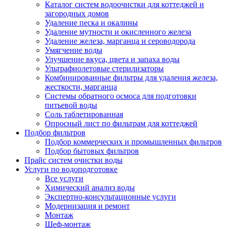
Каталог систем водоочистки для коттеджей и
загородных домов
Удаление песка и окалины
Удаление мутности и окисленного железа
Удаление железа, марганца и сероводорода
Умягчение воды
Улучшение вкуса, цвета и запаха воды
Ультрафиолетовые стерилизаторы
Комбинированные фильтры для удаления железа,
жесткости, марганца
Системы обратного осмоса для подготовки
питьевой воды
Соль таблетированная
Опросный лист по фильтрам для коттеджей
Подбор фильтров
Подбор коммерческих и промышленных фильтров
Подбор бытовых фильтров
Прайс систем очистки воды
Услуги по водоподготовке
Все услуги
Химический анализ воды
Экспертно-консультационные услуги
Модернизация и ремонт
Монтаж
Шеф-монтаж