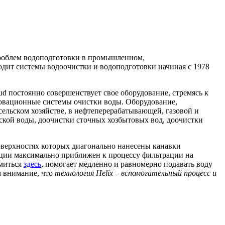
 проблем водоподготовки в промышленном,
дит системы водоочистки и водоподготовки начиная с 1978
d постоянно совершенствует свое оборудование, стремясь к
овационные системы очистки воды. Оборудование,
ельском хозяйстве, в нефтеперерабатывающей, газовой и
ской воды, доочистки сточных хозбытовых вод, доочистки
оверхностях которых диагонально нанесены канавки
ции максимально приближен к процессу фильтрации на
омиться
здесь
,
помогает медленно и равномерно подавать воду
м внимание, что
технология Helix – вспомогательный процесс и