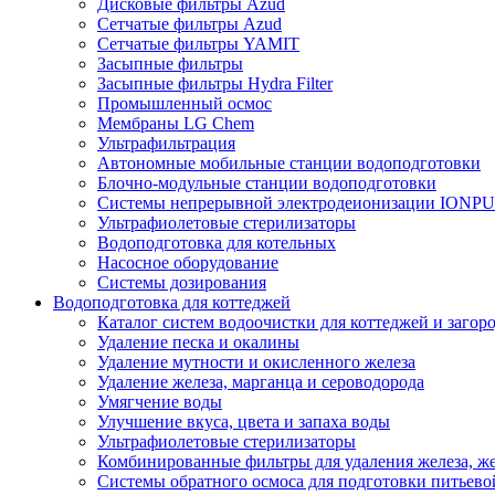
Дисковые фильтры Azud
Сетчатые фильтры Azud
Сетчатые фильтры YAMIT
Засыпные фильтры
Засыпные фильтры Hydra Filter
Промышленный осмос
Мембраны LG Chem
Ультрафильтрация
Автономные мобильные станции водоподготовки
Блочно-модульные станции водоподготовки
Системы непрерывной электродеионизации IONP
Ультрафиолетовые стерилизаторы
Водоподготовка для котельных
Насосное оборудование
Системы дозирования
Водоподготовка для коттеджей
Каталог систем водоочистки для коттеджей и заго
Удаление песка и окалины
Удаление мутности и окисленного железа
Удаление железа, марганца и сероводорода
Умягчение воды
Улучшение вкуса, цвета и запаха воды
Ультрафиолетовые стерилизаторы
Комбинированные фильтры для удаления железа, же
Системы обратного осмоса для подготовки питьево