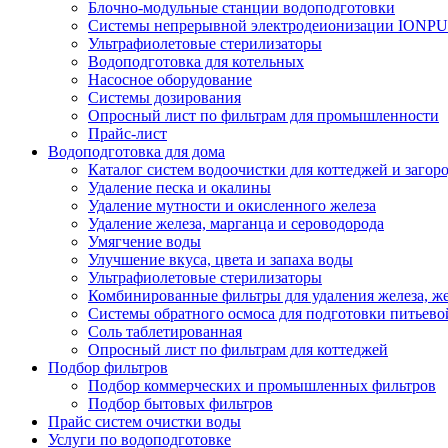
Блочно-модульные станции водоподготовки
Системы непрерывной электродеионизации IONP
Ультрафиолетовые стерилизаторы
Водоподготовка для котельных
Насосное оборудование
Системы дозирования
Опросный лист по фильтрам для промышленности
Прайс-лист
Водоподготовка для дома
Каталог систем водоочистки для коттеджей и заго
Удаление песка и окалины
Удаление мутности и окисленного железа
Удаление железа, марганца и сероводорода
Умягчение воды
Улучшение вкуса, цвета и запаха воды
Ультрафиолетовые стерилизаторы
Комбинированные фильтры для удаления железа, же
Системы обратного осмоса для подготовки питьево
Соль таблетированная
Опросный лист по фильтрам для коттеджей
Подбор фильтров
Подбор коммерческих и промышленных фильтров
Подбор бытовых фильтров
Прайс систем очистки воды
Услуги по водоподготовке