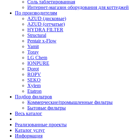
Соль таблетированная
Интернет-магазин оборудования для коттеджей
По производителям
AZUD (дисковые)
AZUD (сетчатые)
HYDRA FILTER
Structural
Pentair x-Flow
Yamit
Toray
LG Chem
IONPURE
Dorot
ROPV
SEKO
Xylem
Etatron
Подбор фильтров
Коммерческие/промышленные фильтры
Бытовые фильтры
Весь каталог
Реализованные проекты
Каталог услуг
Информация