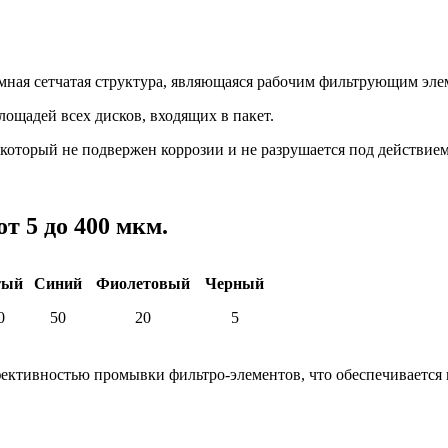
емная сетчатая структура, являющаяся рабочим фильтрующим эл
ощадей всех дисков, входящих в пакет.
торый не подвержен коррозии и не разрушается под действием
т 5 до 400 мкм.
тый
Синий
Фиолетовый
Черный
0
50
20
5
фективностью промывки фильтро-элементов, что обеспечиваетс