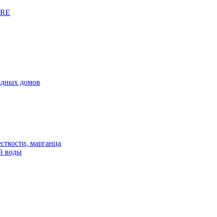
URE
родных домов
сткости, марганца
й воды