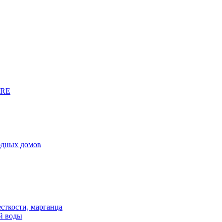
URE
родных домов
сткости, марганца
й воды