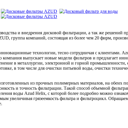
изводства и внедрения дисковой фильтрации, а так же решений
UD, группа компаний, состоящая из более чем 20 фирм, произво
инновационные технологии, тесно сотрудничая с клиентами. Azu
 компания выпускает новые модели фильтров и предлагает инн
енение в металлургии, электронной и горной промышленности, с
овке, в том числе для очистки питьевой воды, очистки техниче
изготовленных из прочных полимерных материалов, на обеих п
кость и точность фильтрации. Такой способ объемной фильтра
ления воды Azud Helix, с которой более подробно можно ознак
амым увеличивая грязеемкость фильтра и фильтроцикл. Обращае
е.